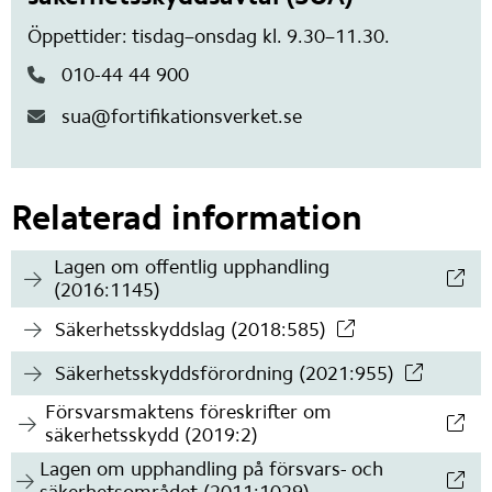
Öppettider: tisdag–onsdag kl. 9.30–11.30.
010-44 44 900
sua@fortifikationsverket.se
Relaterad information
Lagen om offentlig upphandling
(länk till annan webbplats)
(2016:1145)
Säkerhetsskyddslag (2018:585)
(länk till annan webbplats)
Säkerhetsskyddsförordning (2021:955)
(länk till annan webbplats)
Försvarsmaktens föreskrifter om
(länk till annan webbplats)
säkerhetsskydd (2019:2)
Lagen om upphandling på försvars- och
(länk till annan webbplats)