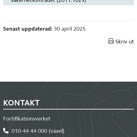
säkerhetsområdet (2011:1029)
Sidinformation
Senast uppdaterad:
30 april 2025
Skriv ut
Sidfot
KONTAKT
Fortifikationsverket
010-44 44 000 (växel)