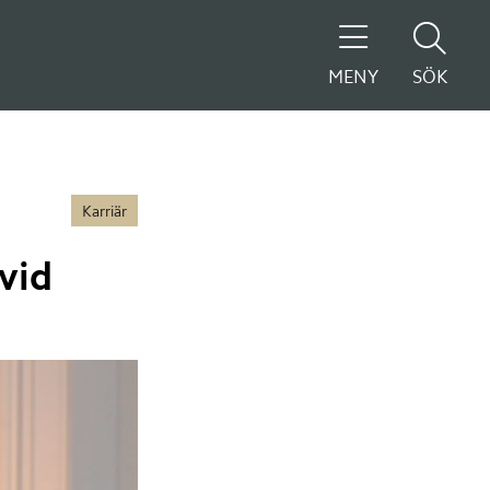
MENY
SÖK
Karriär
vid 