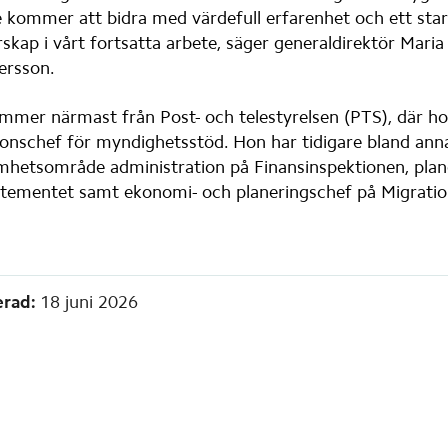
 kommer att bidra med värdefull erfarenhet och ett stark
rskap i vårt fortsatta arbete, säger generaldirektör Maria
ersson.
mmer närmast från Post- och telestyrelsen (PTS), där ho
ionschef för myndighetsstöd. Hon har tidigare bland annat
mhetsområde administration på Finansinspektionen, plane
tementet samt ekonomi- och planeringschef på Migratio
mation
rad:
18 juni 2026