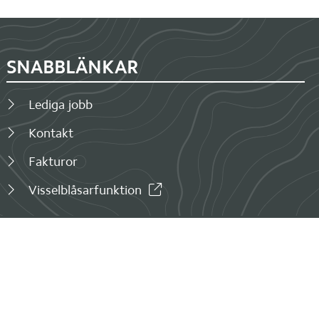
SNABBLÄNKAR
Lediga jobb
Kontakt
Fakturor
Visselblåsarfunktion
SOCIALA MEDIER
LinkedIn (länk till annan webbplats, öppnas i nytt fön