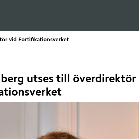
tör vid Fortifikationsverket
m:
berg utses till överdirektör 
kationsverket