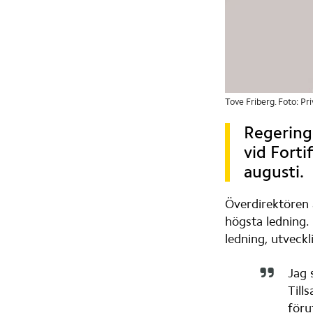
Tove Friberg. Foto: Pri
Regeringe
vid Forti
augusti.
Överdirektören 
högsta ledning. 
ledning, utveck
Jag 
Till
föru