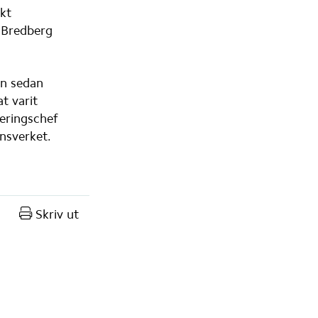
t 
 Bredberg 
n sedan 
 varit 
ringschef 
nsverket.
Skriv ut