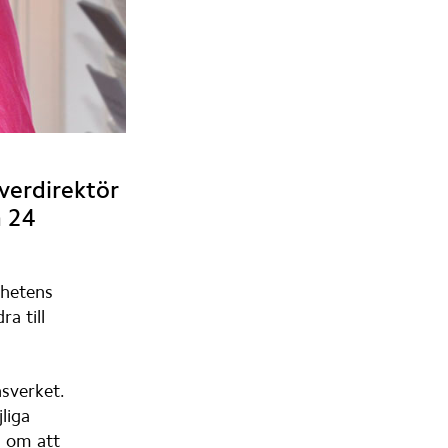
verdirektör 
 24 
hetens 
 till 
sverket. 
iga 
 om att 