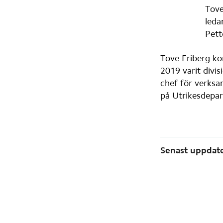
Tove
leda
Pett
Tove Friberg ko
2019 varit divis
chef för verksa
på Utrikesdepar
Sidinfor
Senast uppdate