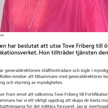
vat
n har beslutat att utse Tove Friberg till ö
fikationsverket. Hon tillträder tjänsten den
är generaldirektörens ställföreträdare och ingår i myndig
Rollen innebär att tillsammans med generaldirektören bidra
ling och styrning av myndigheten.
ser fram emot att välkomna Tove Friberg till Fortifikation
sammans har vi ett viktigt uppdrag att skapa de bästa möjl
tsättningarna för det militära försvaret. Jag är övertygad