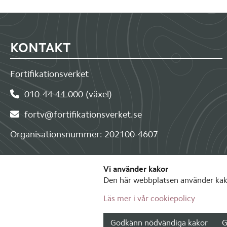
Sidfot
KONTAKT
Fortifikationsverket
010-44 44 000 (växel)
fortv@fortifikationsverket.se
Organisationsnummer: 202100-4607
Vi använder kakor
Den här webbplatsen använder kako
Läs mer i vår cookiepolicy
Godkänn nödvändiga kakor
G