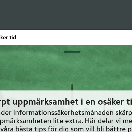
ker tid
rpt uppmärksamhet i en osäker t
der informationssäkerhetsmånaden skärp
pmärksamheten lite extra. Här delar vi m
 våra bästa tips för dig som vill bli bättre p