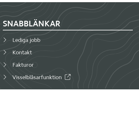
SNABBLÄNKAR
Lediga jobb
Kontakt
Fakturor
Visselblåsarfunktion
SOCIALA MEDIER
LinkedIn (länk till annan webbplats, öppnas i nytt fön