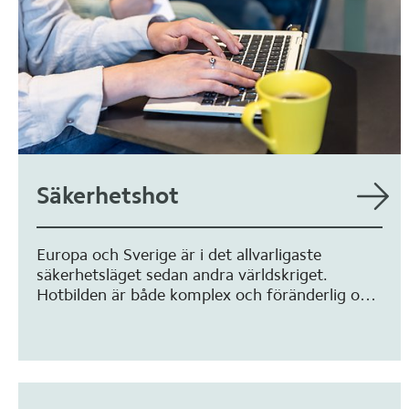
Säkerhetshot
Europa och Sverige är i det allvarligaste
säkerhetsläget sedan andra världskriget.
Hotbilden är både komplex och föränderlig och
hotaktörerna är beredda att ta stora risker för
att nå sina mål.