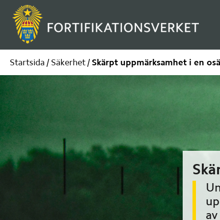
Startsida
/
Säkerhet
/
Skärpt uppmärksamhet i en osä
Skä
Un
up
av