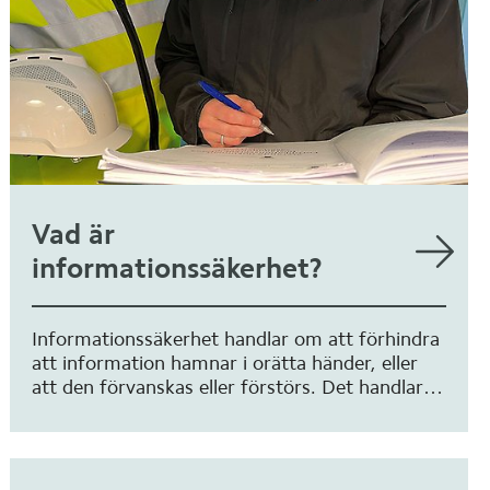
Vad är
informationssäkerhet?
Informationssäkerhet handlar om att förhindra
att information hamnar i orätta händer, eller
att den förvanskas eller förstörs. Det handlar
också om att rätt information ska finnas
tillgänglig för rätt personer, i rätt tid.