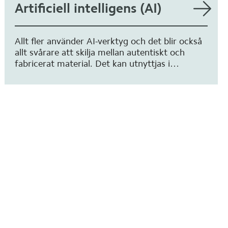
Artificiell intelligens (AI)
Allt fler använder AI-verktyg och det blir också
allt svårare att skilja mellan autentiskt och
fabricerat material. Det kan utnyttjas i
exempelvis desinformationskampanjer och
påverkansoperationer.