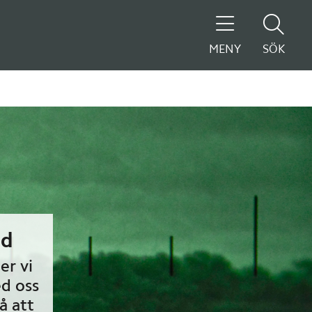
MENY
SÖK
id
er vi
ed oss
å att