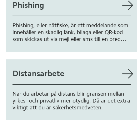
Phishing
Phishing, eller nätfiske, är ett meddelande som
innehåller en skadlig länk, bilaga eller QR-kod
som skickas ut via mejl eller sms till en bred
målgrupp. Syftet är att förmå mottagaren att
klicka. Men tänk efter innan du agerar.
Distansarbete
När du arbetar på distans blir gränsen mellan
yrkes- och privatliv mer otydlig. Då är det extra
viktigt att du är säkerhetsmedveten.