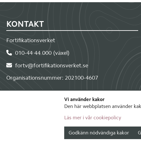
Sidfot
KONTAKT
Fortifikationsverket
010-44 44 000 (växel)
fortv@fortifikationsverket.se
Organisationsnummer: 202100-4607
Vi använder kakor
Den här webbplatsen använder kako
Läs mer i vår cookiepolicy
Godkänn nödvändiga kakor
G