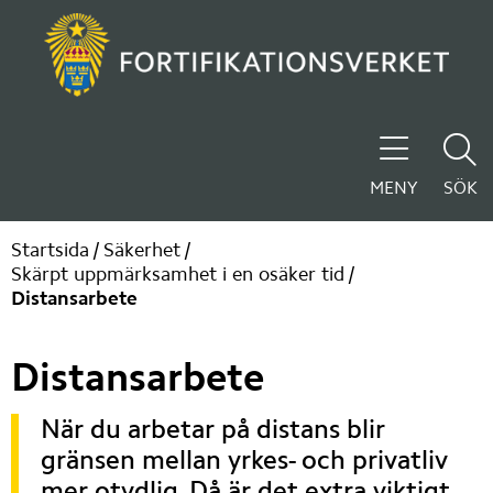
MENY
SÖK
Startsida
/
Säkerhet
/
Skärpt uppmärksamhet i en osäker tid
/
Distansarbete
Distansarbete
När du arbetar på distans blir 
gränsen mellan yrkes- och privatliv 
mer otydlig. Då är det extra viktigt 