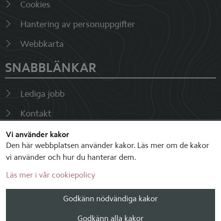
Cookies
Hantering av personuppgifter
Webbkarta
SNABBLÄNKAR
Lediga jobb
Kontakt
Fakturor
Vi använder kakor
Den här webbplatsen använder kakor. Läs mer om de kakor
Visselblåsarfunktion
vi använder och hur du hanterar dem.
Läs mer i vår cookiepolicy
SOCIALA MEDIER
Godkänn nödvändiga kakor
Godkänn alla kakor