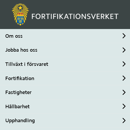
Om oss
Un
MENY
SÖK
Jobba hos oss
Un
Stäng meny
Tillväxt i försvaret
Startsida
/
Nyheter
/
Un
Fortifikationsverket föreslår regelförenklingar för
Fortifikation
en snabbare tillväxt
Un
Fastigheter
Un
Publiceringsdatum:
25 nov 2025
Hållbarhet
Fortifikationsverket 
Un
Upphandling
föreslår regelförenklingar 
Un