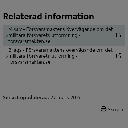
Relaterad information
Missiv - Försvarsmaktens övervägande om det
militära försvarets utformning -
(länk till annan webbplats)
forsvarsmakten.se
Bilaga - Försvarsmaktens övervägande om det
militära försvarets utforming -
(länk till annan webbplats)
forsvarsmakten.se
Sidinformation
Senast uppdaterad:
27 mars 2026
Skriv ut