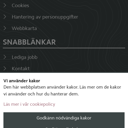
Cookies
Hantering av personuppgifter
Webbkarta
SNABBLÄNKAR
Lediga jobb
Kontakt
Fakturor
Vi använder kakor
Den här webbplatsen använder kakor. Läs mer om de kakor
Visselblåsarfunktion
vi använder och hur du hanterar dem.
Läs mer i vår cookiepolicy
SOCIALA MEDIER
Godkänn nödvändiga kakor