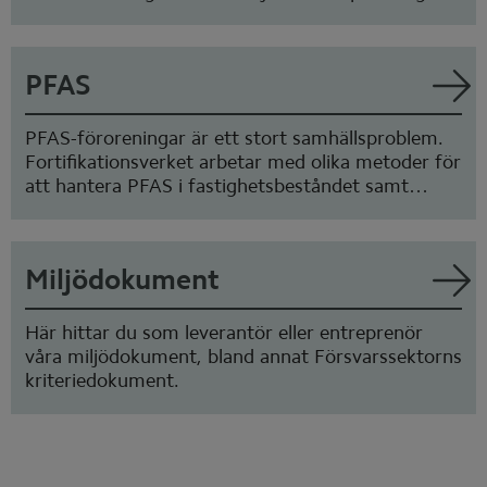
många olika ställen. Några av dem kan du läsa om
här.
PFAS
PFAS-föroreningar är ett stort samhällsproblem.
Fortifikationsverket arbetar med olika metoder för
att hantera PFAS i fastighetsbeståndet samt
deltar i forskningssamarbeten som kan bidra till
framtida lösningar.
Miljödokument
Här hittar du som leverantör eller entreprenör
våra miljödokument, bland annat Försvarssektorns
kriteriedokument.