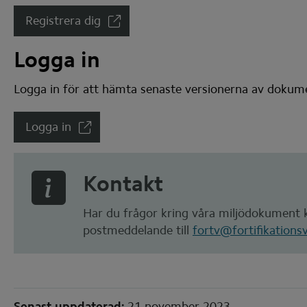
Registrera dig
(Länk till annan webbplats)
Logga in
Logga in för att hämta senaste versionerna av dokum
Logga in
(Länk till annan webbplats)
Kontakt
Har du frågor kring våra miljödokument k
postmeddelande till 
fortv@fortifikations
Sidinformation
Senast uppdaterad:
21 november 2023