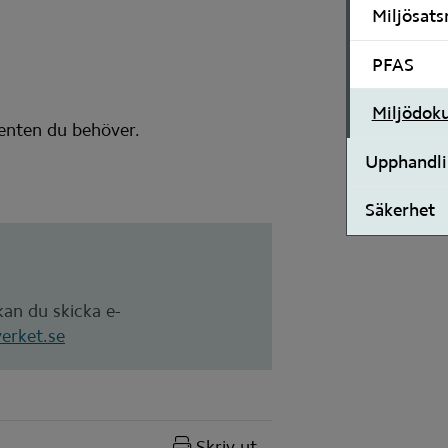
Miljösats
PFAS
Miljödok
enten du behöver.
Upphandl
Säkerhet
an du skicka e-
verket.se
Skriv ut