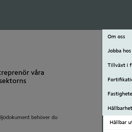
Om oss
Jobba hos
Tillväxt i 
treprenör våra 
Fortifikat
ektorns 
Fastighete
Hållbarhe
miljödokument behöver du 
Hållbar u