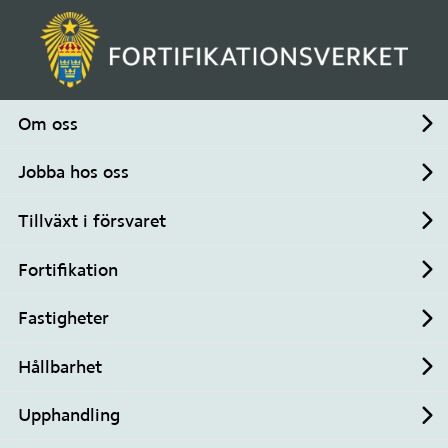
Om oss
Un
MENY
SÖK
Jobba hos oss
Un
Stäng meny
Tillväxt i försvaret
Un
Fortifikation
Un
Fastigheter
Un
Hållbarhet
Un
Upphandling
Un