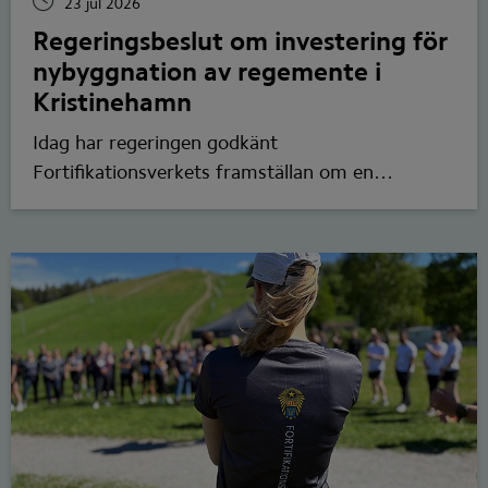
23 jul 2026
Regeringsbeslut om investering för
nybyggnation av regemente i
Kristinehamn
Idag har regeringen godkänt
Fortifikationsverkets framställan om en
investeringskostnad på totalt cirka 6,5 miljarder
kronor för att bygga Bergslagens
artilleriregemente (A 9) i Kristinehamn.