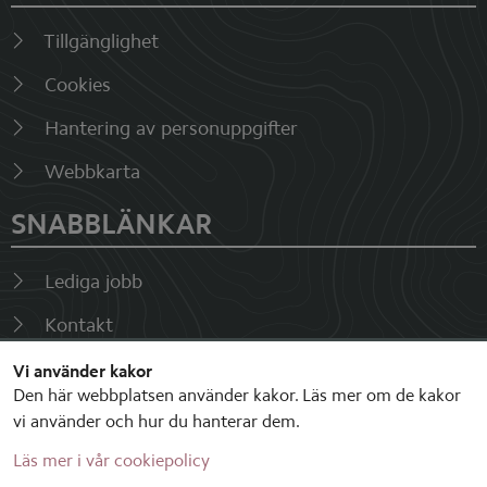
Tillgänglighet
Cookies
Hantering av personuppgifter
Webbkarta
SNABBLÄNKAR
Lediga jobb
Kontakt
Fakturor
Vi använder kakor
Den här webbplatsen använder kakor. Läs mer om de kakor
Visselblåsarfunktion
vi använder och hur du hanterar dem.
Läs mer i vår cookiepolicy