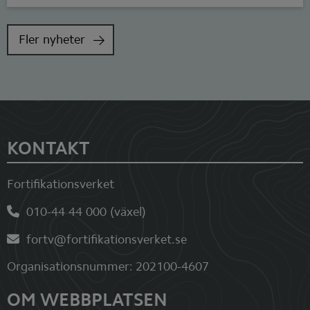
Fler nyheter
Sidfot
KONTAKT
Fortifikationsverket
010-44 44 000 (växel)
fortv@fortifikationsverket.se
Organisationsnummer: 202100-4607
OM WEBBPLATSEN