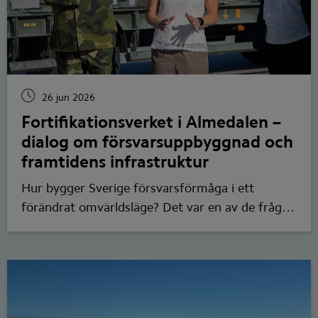
26 jun 2026
Fortifikationsverket i Almedalen –
dialog om försvarsuppbyggnad och
framtidens infrastruktur
Hur bygger Sverige försvarsförmåga i ett
förändrat omvärldsläge? Det var en av de frågor
som stod i fokus när Fortifikationsverket deltog
under årets Almedalsvecka. Generaldirektör
Maria Bredberg Pettersson medverkade i
seminarier, samtal och möten med företrädare
för byggbranschen, myndigheter och andra