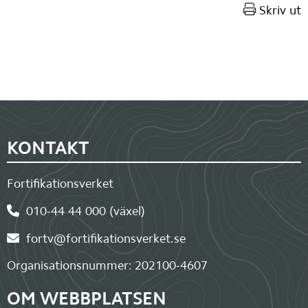
Skriv ut
Sidfot
KONTAKT
Fortifikationsverket
010-44 44 000 (växel)
fortv@fortifikationsverket.se
Organisationsnummer: 202100-4607
OM WEBBPLATSEN