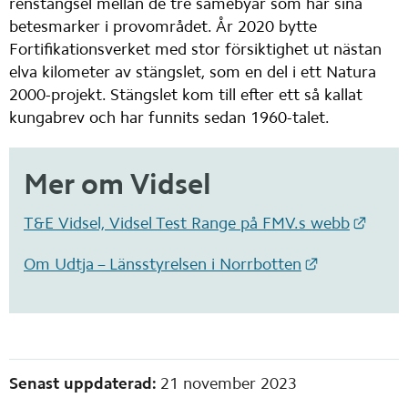
renstängsel mellan de tre samebyar som har sina 
betesmarker i provområdet. År 2020 bytte 
Fortifikationsverket med stor försiktighet ut nästan 
elva kilometer av stängslet, som en del i ett Natura 
2000-projekt. Stängslet kom till efter ett så kallat 
kungabrev och har funnits sedan 1960-talet.
Mer om Vidsel
Länk 
T&E Vidsel, Vidsel Test Range på FMV.s webb
Länk till an
Om Udtja – Länsstyrelsen i Norrbotten
Sidinformation
Senast uppdaterad:
21 november 2023