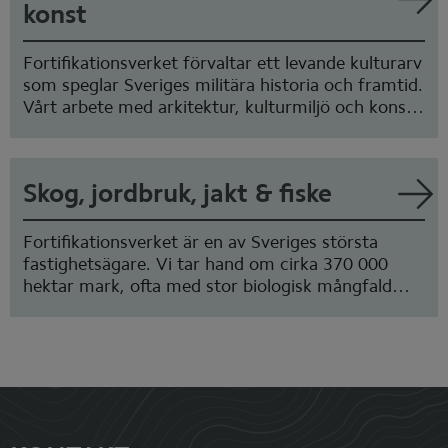
konst
​Fortifikationsverket förvaltar ett levande kulturarv
som speglar Sveriges militära historia och framtid.
Vårt arbete med arkitektur, kulturmiljö och konst
syftar till att bevara och utveckla våra fastigheter
med respekt för deras historiska värde, samtidigt
som vi införlivar moderna arkitektoniska lösningar.
Skog, jordbruk, jakt & fiske
Genom att vårda och lyfta fram konst och
kulturmiljöer inom våra områden stärker vi
identiteten och funktionaliteten i våra miljöer, till
Fortifikationsverket är en av Sveriges största
nytta för både Försvarsmakten och samhället i
fastighetsägare. Vi tar hand om cirka 370 000
stort.
hektar mark, ofta med stor biologisk mångfald
och höga naturvärden. Mer än hälften av arealen
skyddas i någon form, till exempel som
naturreservat och Natura 2000-områden.