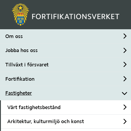
Om oss
Un
MENY
SÖK
Jobba hos oss
Un
Stäng meny
Tillväxt i försvaret
Startsida
/
Fastigheter
Un
Fortifikation
Fastigheter
Un
Fastigheter
Fortifikationsverket äger byggnader 
Un
och mark över hela landet. Bland 
Vårt fastighetsbestånd
Un
våra fastigheter finns 
regementsbyggnader, kontor, 
Arkitektur, kulturmiljö och konst
Un
träningsanläggningar, skjutbanor, 