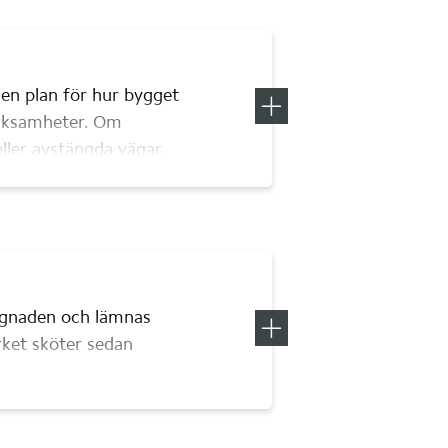
yndigheten möjlighet 
tt gå igenom en 
 en plan för hur bygget 
Visa mer information om
Informat
erksamheter. Om 
ller avstängda vägar, 
ev eller bjuda in till 
ggnaden och lämnas 
Visa mer information om
Överlämn
rket sköter sedan 