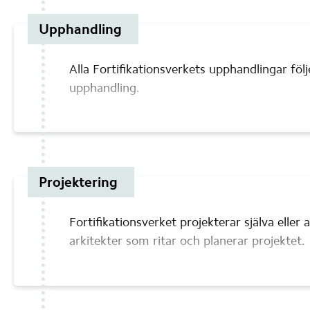
Upphandling
Alla Fortifikationsverkets upphandlingar följ
upphandling.
Projektering
Fortifikationsverket projekterar själva eller a
arkitekter som ritar och planerar projektet.
Det ingår i projekteringen att söka nödvändiga
miljötillstånd och bygglov. Om uppgifter o