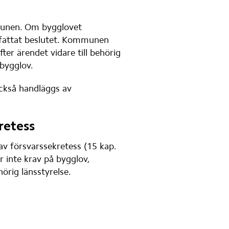
mmunen. Om bygglovet 
fattat beslutet. Kommunen 
ter ärendet vidare till behörig 
 bygglov.
också handläggs av 
retess
v försvarssekretess (15 kap. 
 inte krav på bygglov, 
hörig länsstyrelse.