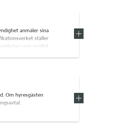
ndighet anmäler sina 
Visa mer information om
Behovsu
fikationsverket ställer 
 underlag som möjligt.
id. Om hyresgästen 
Visa mer information om
Invester
ingsavtal.