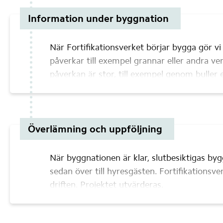
och/eller byggnaden behöver skyddas har m
att samråda med Länsstyrelsen istället för a
Information under byggnation
bygglovsprocess hos kommunen.
När Fortifikationsverket börjar bygga gör vi
påverkar till exempel grannar eller andra v
påverkan är stor, till exempel genom buller e
kan Fortifikationsverket skicka informationsbr
informationsmöte.
Överlämning och uppföljning
När byggnationen är klar, slutbesiktigas by
sedan över till hyresgästen. Fortifikationsve
driften. Projektet utvärderas.