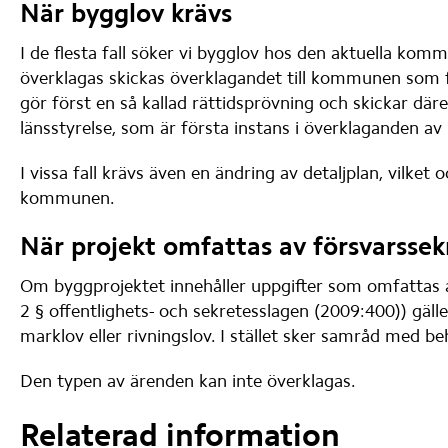
När bygglov krävs
I de flesta fall söker vi bygglov hos den aktuella ko
överklagas skickas överklagandet till kommunen som 
gör först en så kallad rättidsprövning och skickar däref
länsstyrelse, som är första instans i överklaganden av
I vissa fall krävs även en ändring av detaljplan, vilket 
kommunen.
När projekt omfattas av försvarssek
Om byggprojektet innehåller uppgifter som omfattas a
2 § offentlighets- och sekretesslagen (2009:400)) gäller
marklov eller rivningslov. I stället sker samråd med be
Den typen av ärenden kan inte överklagas.
Relaterad information