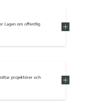
er Lagen om offentlig 
Visa mer information om
Upphand
nlitar projektörer och 
Visa mer information om
Projekte
 tillstånd, till exempel 
m verksamheten 