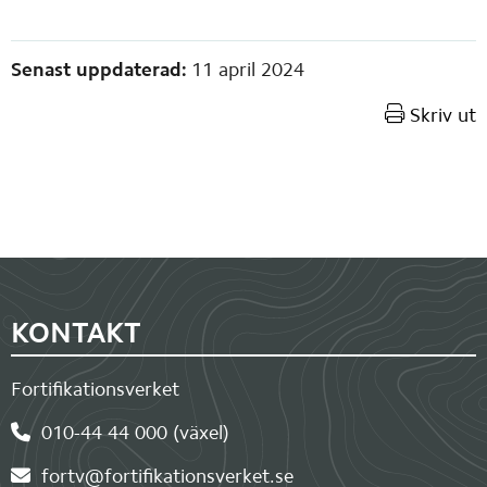
Sidinformation
Senast uppdaterad:
11 april 2024
Skriv ut
Sidfot
KONTAKT
Fortifikationsverket
010-44 44 000 (växel)
fortv@fortifikationsverket.se