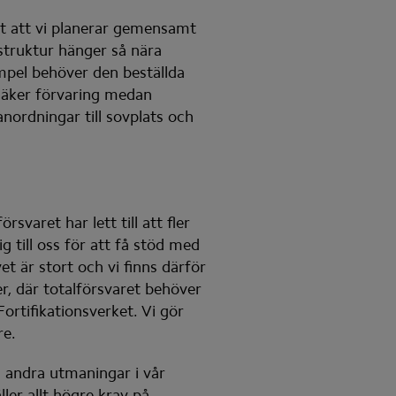
t att vi planerar gemensamt 
truktur hänger så nära 
mpel behöver den beställda 
äker förvaring medan 
nordningar till sovplats och 
aret har lett till att fler 
g till oss för att få stöd med 
 är stort och vi finns därför 
er, där totalförsvaret behöver 
rtifikationsverket. Vi gör 
re.
 andra utmaningar i vår 
er allt högre krav på 