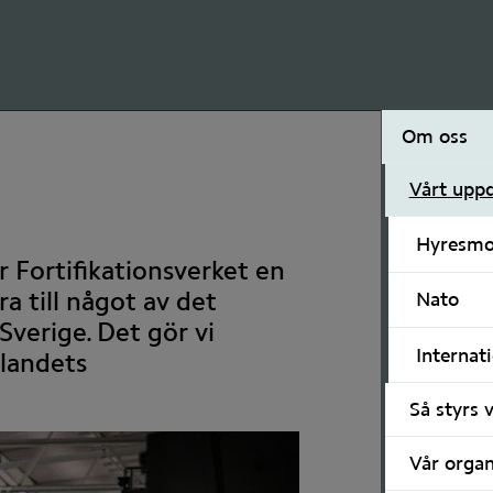
Om oss
Vårt upp
Hyresmo
ar Fortifikationsverket en 
a till något av det 
Nato
Sverige. Det gör vi 
Internat
landets 
Så styrs v
Vår organ