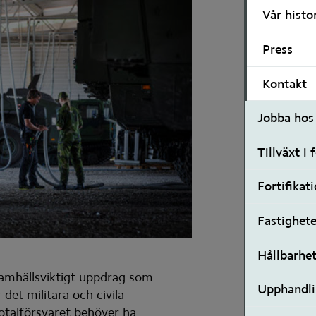
Vår histo
Press
Kontakt
Jobba hos
Tillväxt i 
Fortifikat
Fastighete
Hållbarhe
samhällsviktigt uppdrag som 
Upphandl
det militära och civila 
talförsvaret behöver ha 