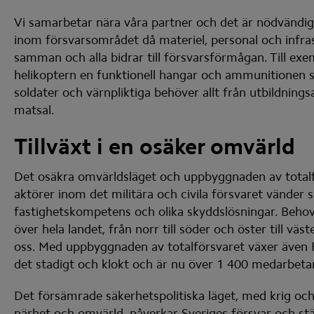
Vi samarbetar nära våra partner och det är nödvändig
inom försvarsområdet då materiel, personal och infras
samman och alla bidrar till försvarsförmågan. Till exe
helikoptern en funktionell hangar och ammunitionen s
soldater och värnpliktiga behöver allt från utbildningsa
matsal.
Tillväxt i en osäker omvärld
Det osäkra omvärldsläget och uppbyggnaden av totalförsv
aktörer inom det militära och civila försvaret vänder si
fastighetskompetens och olika skyddslösningar. Behovet
över hela landet, från norr till söder och öster till väst
oss. Med uppbyggnaden av totalförsvaret växer även Fo
det stadigt och klokt och är nu över 1 400 medarbeta
Det försämrade säkerhetspolitiska läget, med krig och
närhet och omvärld, påverkar Sveriges försvar och ställ