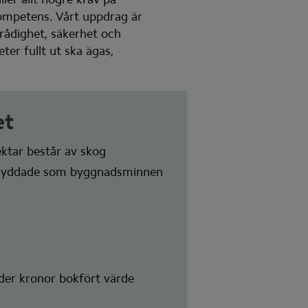
kompetens. Vårt uppdrag är 
ådighet, säkerhet och 
er fullt ut ska ägas, 
et
ktar består av skog
 skyddade som byggnadsminnen
der kronor bokfört värde 