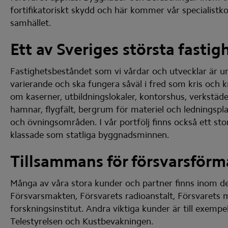
fortifikatoriskt skydd och här kommer vår specialistkom
samhället.
Ett av Sveriges största fasti
Fastighetsbeståndet som vi vårdar och utvecklar är unikt
varierande och ska fungera såväl i fred som kris och kr
om kaserner, utbildningslokaler, kontorshus, verkstäde
hamnar, flygfält, bergrum för materiel och ledningspl
och övningsområden. I vår portfölj finns också ett sto
klassade som statliga byggnadsminnen.
Tillsammans för försvarsför
Många av våra stora kunder och partner finns inom det
Försvarsmakten, Försvarets radioanstalt, Försvarets m
forskningsinstitut. Andra viktiga kunder är till exempe
Telestyrelsen och Kustbevakningen.