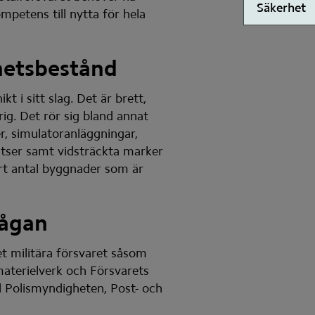
Säkerhet
petens till nytta för hela 
ghetsbestånd
 i sitt slag. Det är brett, 
ig. Det rör sig bland annat 
r, simulatoranläggningar, 
atser samt vidsträckta marker 
rt antal byggnader som är 
mågan
 militära försvaret såsom 
aterielverk och Försvarets 
l Polismyndigheten, Post- och 